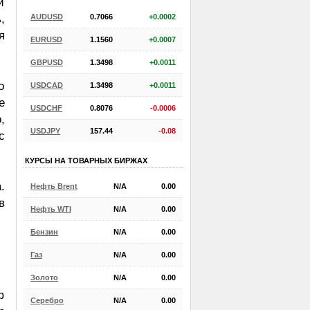
и
AUDUSD
0.7066
+0.0002
,
я
EURUSD
1.1560
+0.0007
GBPUSD
1.3498
+0.0011
о
USDCAD
1.3498
+0.0011
е
USDCHF
0.8076
-0.0006
,
USDJPY
157.44
-0.08
с
КУРСЫ НА ТОВАРНЫХ БИРЖАХ
.
Нефть Brent
N/A
0.00
в
Нефть WTI
N/A
0.00
Бензин
N/A
0.00
Газ
N/A
0.00
Золото
N/A
0.00
ф
Серебро
N/A
0.00