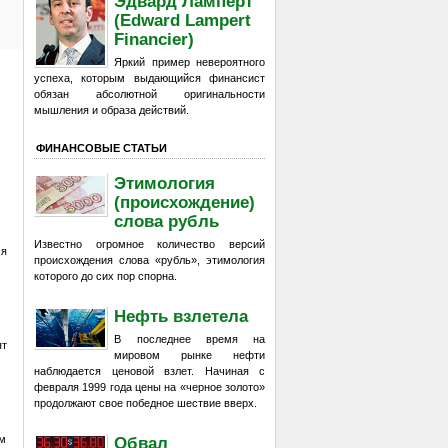
Эдвард Ламперт
(Edward Lampert
Financier)
Яркий пример невероятного
успеха, которым выдающийся финансист
обязан абсолютной оригинальности
мышления и образа действий.
ФИНАНСОВЫЕ СТАТЬИ
Этимология
(происхождение)
слова рубль
Известно огромное количество версий
ся
происхождения слова «рубль», этимология
которого до сих пор спорна.
Нефть взлетела
В последнее время на
ят
мировом рынке нефти
наблюдается ценовой взлет. Начиная с
февраля 1999 года цены на «черное золото»
продолжают свое победное шествие вверх.
м
Обвал