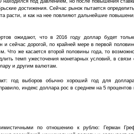
 находился под давлением, но после повышения ставк
брьские достижения. Сейчас рынок пытается определить
та расти, и как на нее повлияют дальнейшие повышени
ртов ожидают, что в 2016 году доллар будет тольк
н и сейчас дорогой, по крайней мере в первой половин
м. Что же касается второй половины года, то возможно
лить темп ужесточения монетарных условий, в связи 
ллару и другим валютам.
акт: год выборов обычно хороший год для доллара
 правило, индекс доллара рос в среднем на 5 процентов 
тимистичными по отношению к рублю: Герман Гре