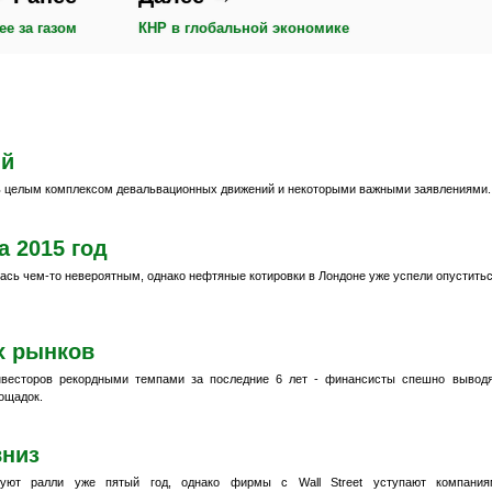
е за газом
КНР в глобальной экономике
ий
 целым комплексом девальвационных движений и некоторыми важными заявлениями.
а 2015 год
лась чем-то невероятным, однако нефтяные котировки в Лондоне уже успели опустить
х рынков
нвесторов рекордными темпами за последние 6 лет - финансисты спешно вывод
ощадок.
вниз
уют ралли уже пятый год, однако фирмы с Wall Street уступают компания