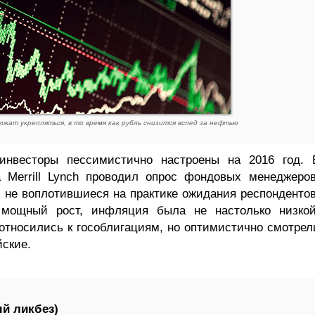
должат укрепляться, в то время как рубль снизится вслед за нефтью
инвесторы пессимистично настроены на 2016 год. 
 Merrill Lynch проводил опрос фондовых менеджеров
и не воплотившиеся на практике ожидания респондентов
 мощный рост, инфляция была не настолько низкой
тносились к гособлигациям, но оптимистично смотрел
йские.
й ликбез)