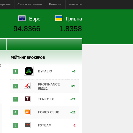
портале
Самое читаемое
Реклама
Контакты
Евро
Гривна
94.8366
1.8358
РЕЙТИНГ БРОКЕРОВ
е)
1
BYFALIO
+3
PROFINANCE
2
+21
group
3
TENKOFX
+22
4
FOREX CLUB
+22
5
FXTEAM
-2