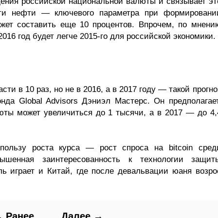
ения российской национальной валюты и связывает эт
сти нефти — ключевого параметра при формировани
жет составить еще 10 процентов. Впрочем, по мнени
016 год будет легче 2015-го для российской экономики.
сти в 10 раз, но не в 2016, а в 2017 году — такой прогно
да Global Advisors Дэниэл Мастерс. Он предполагает
люты может увеличиться до 1 тысячи, а в 2017 — до 4,
пользу роста курса — рост спроса на bitcoin сред
ышенная заинтересованность к технологии защит
ль играет и Китай, где после девальвации юаня возро
 Ранее
Далее →