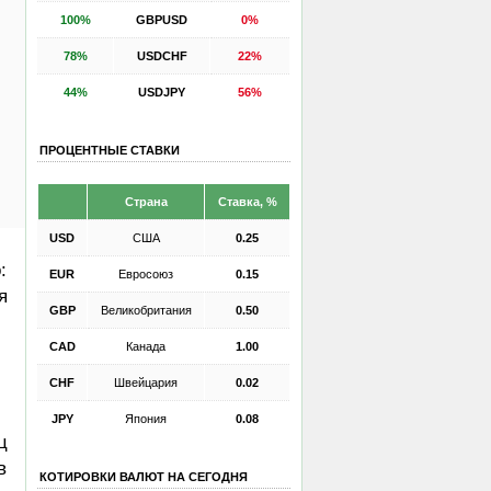
100%
GBPUSD
0%
78%
USDCHF
22%
44%
USDJPY
56%
ПРОЦЕНТНЫЕ СТАВКИ
Страна
Ставка, %
USD
США
0.25
:
EUR
Евросоюз
0.15
я
GBP
Великобритания
0.50
CAD
Канада
1.00
CHF
Швейцария
0.02
JPY
Япония
0.08
ц
в
КОТИРОВКИ ВАЛЮТ НА СЕГОДНЯ