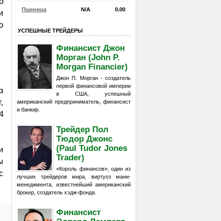
о
Пшеница
N/A
0.00
и
ю
УСПЕШНЫЕ ТРЕЙДЕРЫ
Финансист Джон
Морган (John P.
Morgan Financier)
Джон П. Морган - создатель
первой финансовой империи
з
в США, успешный
,
американский предприниматель, финансист
и банкир.
4
Трейдер Пол
Тюдор Джонс
(Paul Tudor Jones
и
Trader)
ы
«Король финансов», один из
с
лучших трейдеров мира, виртуоз мани-
менеджмента, известнейший американский
брокер, создатель хэдж-фонда.
Финансист