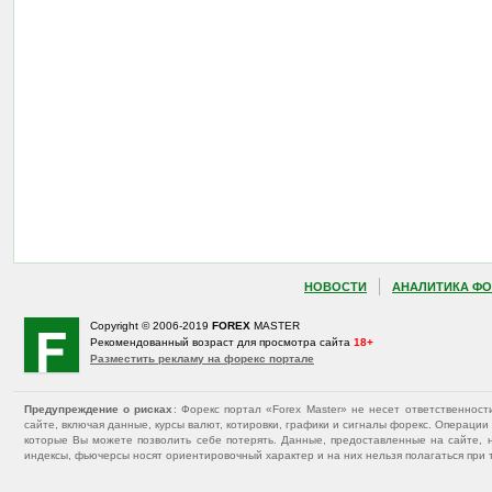
НОВОСТИ
АНАЛИТИКА ФО
Copyright © 2006-2019
FOREX
MASTER
Рекомендованный возраст для просмотра сайта
18+
Разместить рекламу на форекс портале
Предупреждение о рисках
: Форекс портал «Forex Master» не несет ответственнос
сайте, включая данные, курсы валют, котировки, графики и сигналы форекс. Операц
которые Вы можете позволить себе потерять. Данные, предоставленные на сайте, 
индексы, фьючерсы носят ориентировочный характер и на них нельзя полагаться при 