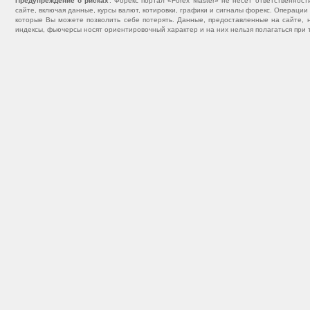
Предупреждение о рисках
: Форекс портал «Forex Master» не несет ответственнос
сайте, включая данные, курсы валют, котировки, графики и сигналы форекс. Операц
которые Вы можете позволить себе потерять. Данные, предоставленные на сайте, 
индексы, фьючерсы носят ориентировочный характер и на них нельзя полагаться при 