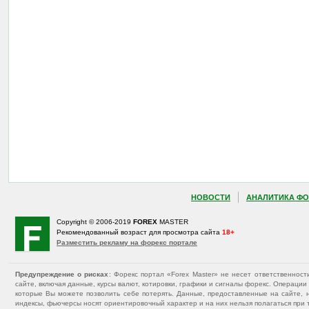
НОВОСТИ
АНАЛИТИКА ФО
Copyright © 2006-2019
FOREX
MASTER
Рекомендованный возраст для просмотра сайта
18+
Разместить рекламу на форекс портале
Предупреждение о рисках
: Форекс портал «Forex Master» не несет ответственнос
сайте, включая данные, курсы валют, котировки, графики и сигналы форекс. Операц
которые Вы можете позволить себе потерять. Данные, предоставленные на сайте, 
индексы, фьючерсы носят ориентировочный характер и на них нельзя полагаться при 