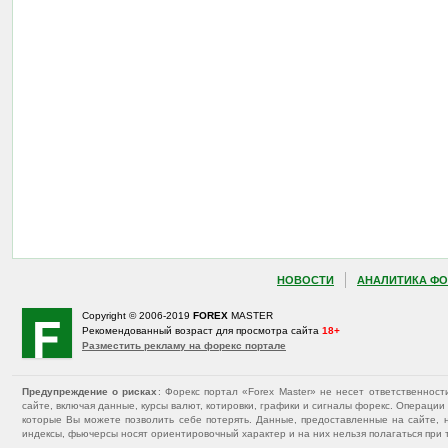
НОВОСТИ
АНАЛИТИКА ФО
Copyright © 2006-2019
FOREX
MASTER
Рекомендованный возраст для просмотра сайта
18+
Разместить рекламу на форекс портале
Предупреждение о рисках
: Форекс портал «Forex Master» не несет ответственнос
сайте, включая данные, курсы валют, котировки, графики и сигналы форекс. Операц
которые Вы можете позволить себе потерять. Данные, предоставленные на сайте, 
индексы, фьючерсы носят ориентировочный характер и на них нельзя полагаться при 