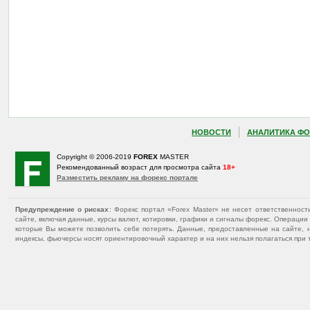
НОВОСТИ
АНАЛИТИКА ФО
Copyright © 2006-2019
FOREX
MASTER
Рекомендованный возраст для просмотра сайта
18+
Разместить рекламу на форекс портале
Предупреждение о рисках
: Форекс портал «Forex Master» не несет ответственнос
сайте, включая данные, курсы валют, котировки, графики и сигналы форекс. Операц
которые Вы можете позволить себе потерять. Данные, предоставленные на сайте, 
индексы, фьючерсы носят ориентировочный характер и на них нельзя полагаться при 