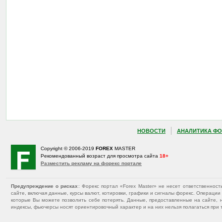
НОВОСТИ
АНАЛИТИКА ФО
Copyright © 2006-2019
FOREX
MASTER
Рекомендованный возраст для просмотра сайта
18+
Разместить рекламу на форекс портале
Предупреждение о рисках
: Форекс портал «Forex Master» не несет ответственнос
сайте, включая данные, курсы валют, котировки, графики и сигналы форекс. Операц
которые Вы можете позволить себе потерять. Данные, предоставленные на сайте, 
индексы, фьючерсы носят ориентировочный характер и на них нельзя полагаться при 