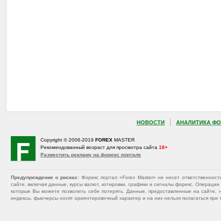
НОВОСТИ
АНАЛИТИКА ФО
Copyright © 2006-2019
FOREX
MASTER
Рекомендованный возраст для просмотра сайта
18+
Разместить рекламу на форекс портале
Предупреждение о рисках
: Форекс портал «Forex Master» не несет ответственнос
сайте, включая данные, курсы валют, котировки, графики и сигналы форекс. Операц
которые Вы можете позволить себе потерять. Данные, предоставленные на сайте, 
индексы, фьючерсы носят ориентировочный характер и на них нельзя полагаться при 