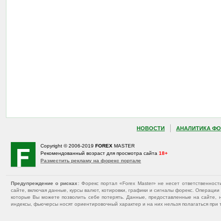
НОВОСТИ
АНАЛИТИКА ФО
Copyright © 2006-2019
FOREX
MASTER
Рекомендованный возраст для просмотра сайта
18+
Разместить рекламу на форекс портале
Предупреждение о рисках
: Форекс портал «Forex Master» не несет ответственнос
сайте, включая данные, курсы валют, котировки, графики и сигналы форекс. Операц
которые Вы можете позволить себе потерять. Данные, предоставленные на сайте, 
индексы, фьючерсы носят ориентировочный характер и на них нельзя полагаться при 