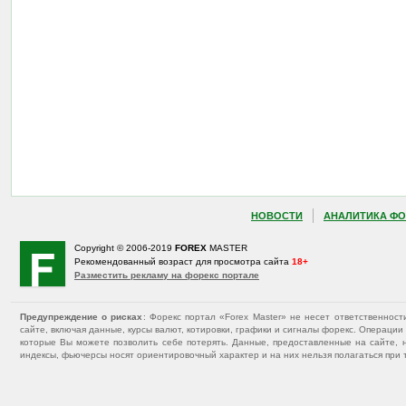
НОВОСТИ
АНАЛИТИКА ФО
Copyright © 2006-2019
FOREX
MASTER
Рекомендованный возраст для просмотра сайта
18+
Разместить рекламу на форекс портале
Предупреждение о рисках
: Форекс портал «Forex Master» не несет ответственнос
сайте, включая данные, курсы валют, котировки, графики и сигналы форекс. Операц
которые Вы можете позволить себе потерять. Данные, предоставленные на сайте, 
индексы, фьючерсы носят ориентировочный характер и на них нельзя полагаться при 