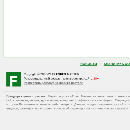
НОВОСТИ
АНАЛИТИКА ФО
Copyright © 2006-2019
FOREX
MASTER
Рекомендованный возраст для просмотра сайта
18+
Разместить рекламу на форекс портале
Предупреждение о рисках
: Форекс портал «Forex Master» не несет ответственнос
сайте, включая данные, курсы валют, котировки, графики и сигналы форекс. Операц
которые Вы можете позволить себе потерять. Данные, предоставленные на сайте, 
индексы, фьючерсы носят ориентировочный характер и на них нельзя полагаться при 