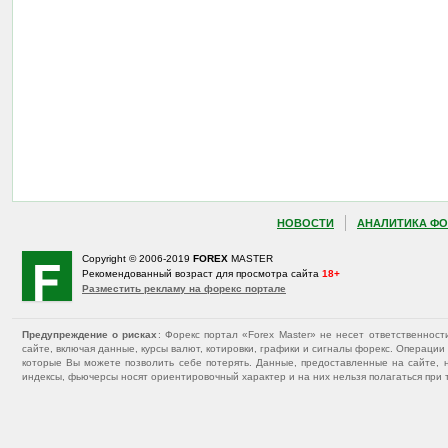
НОВОСТИ
АНАЛИТИКА ФО
Copyright © 2006-2019
FOREX
MASTER
Рекомендованный возраст для просмотра сайта
18+
Разместить рекламу на форекс портале
Предупреждение о рисках
: Форекс портал «Forex Master» не несет ответственнос
сайте, включая данные, курсы валют, котировки, графики и сигналы форекс. Операц
которые Вы можете позволить себе потерять. Данные, предоставленные на сайте, 
индексы, фьючерсы носят ориентировочный характер и на них нельзя полагаться при 