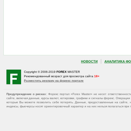
НОВОСТИ
АНАЛИТИКА ФО
Copyright © 2006-2019
FOREX
MASTER
Рекомендованный возраст для просмотра сайта
18+
Разместить рекламу на форекс портале
Предупреждение о рисках
: Форекс портал «Forex Master» не несет ответственнос
сайте, включая данные, курсы валют, котировки, графики и сигналы форекс. Операц
которые Вы можете позволить себе потерять. Данные, предоставленные на сайте, 
индексы, фьючерсы носят ориентировочный характер и на них нельзя полагаться при 