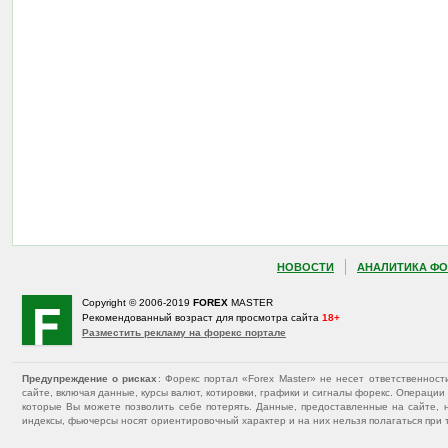
НОВОСТИ
АНАЛИТИКА ФО
Copyright © 2006-2019
FOREX
MASTER
Рекомендованный возраст для просмотра сайта
18+
Разместить рекламу на форекс портале
Предупреждение о рисках
: Форекс портал «Forex Master» не несет ответственнос
сайте, включая данные, курсы валют, котировки, графики и сигналы форекс. Операц
которые Вы можете позволить себе потерять. Данные, предоставленные на сайте, 
индексы, фьючерсы носят ориентировочный характер и на них нельзя полагаться при 