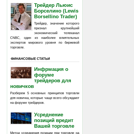
Трейдер Льюис
Борселино (Lewis
Borsellino Trader)
Трейдер, значение которого
признал крупнейший
экономический телеканал
CNBC, один из наиболее влиятельных
экспертов мирового уровня по биржевой
торговле.
ФИНАНСОВЫЕ СТАТЬИ
Инфрмация о
форуме
трейдеров для
новичков
Разберем 5 основных принципов торговли
для новичка, которые чаще всего обсуждают
на форуме трейдеров.
Усреднение
позиций вредит
Вашей торговле
Метод усреднения позиции при торговле на