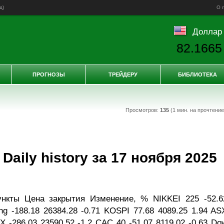
д
)
О 
Доллар
82.1665
ПРОГНОЗЫ
ТРЕЙДЕРУ
БИБЛИОТЕКА
Просмотров:
135
(1 мин. на прочтени
aily history за 17 ноября 2025
ункты Цена закрытия Изменение, % NIKKEI 225 -52.6
ng -188.18 26384.28 -0.71 KOSPI 77.68 4089.25 1.94 AS
X -286.03 23590.52 -1.2 CAC 40 -51.07 8119.02 -0.63 Do