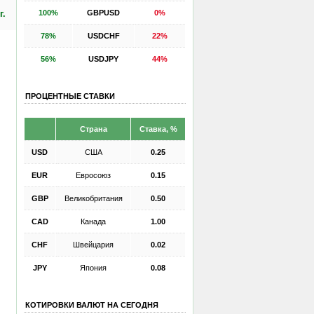
100%
GBPUSD
0%
г.
78%
USDCHF
22%
56%
USDJPY
44%
ПРОЦЕНТНЫЕ СТАВКИ
Страна
Ставка, %
USD
США
0.25
EUR
Евросоюз
0.15
GBP
Великобритания
0.50
CAD
Канада
1.00
CHF
Швейцария
0.02
JPY
Япония
0.08
КОТИРОВКИ ВАЛЮТ НА СЕГОДНЯ