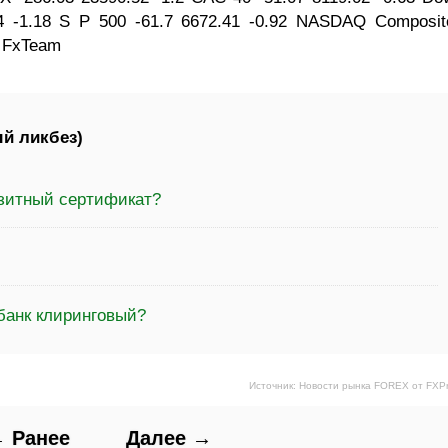
24 -1.18 S P 500 -61.7 6672.41 -0.92 NASDAQ Composit
: FxTeam
й ликбез)
озитный сертификат?
банк клиринговый?
Источник: Новости рынка FOREX от FXP
 Ранее
Далее →