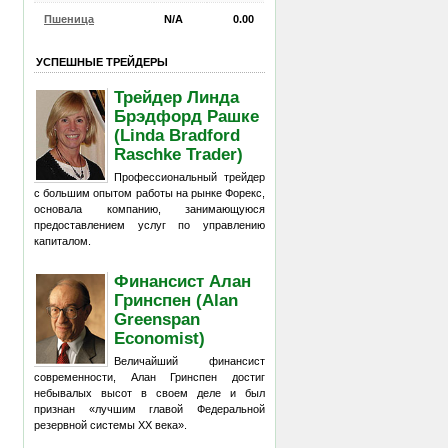
Пшеница
N/A
0.00
УСПЕШНЫЕ ТРЕЙДЕРЫ
Трейдер Линда
Брэдфорд Рашке
(Linda Bradford
Raschke Trader)
Профессиональный трейдер
с большим опытом работы на рынке Форекс,
основала компанию, занимающуюся
предоставлением услуг по управлению
капиталом.
Финансист Алан
Гринспен (Alan
Greenspan
Economist)
Величайший финансист
современности, Алан Гринспен достиг
небывалых высот в своем деле и был
признан «лучшим главой Федеральной
резервной системы XX века».