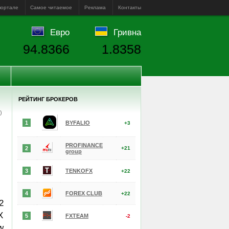
портале
Самое читаемое
Реклама
Контакты
Евро
Гривна
94.8366
1.8358
РЕЙТИНГ БРОКЕРОВ
е)
1
BYFALIO
+3
PROFINANCE
2
+21
group
3
TENKOFX
+22
4
FOREX CLUB
+22
2
X
5
FXTEAM
-2
w