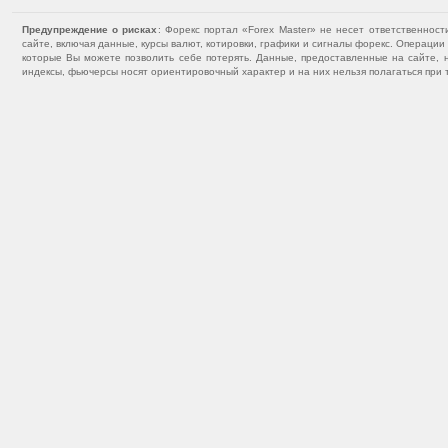
Предупреждение о рисках
: Форекс портал «Forex Master» не несет ответственнос
сайте, включая данные, курсы валют, котировки, графики и сигналы форекс. Операц
которые Вы можете позволить себе потерять. Данные, предоставленные на сайте, 
индексы, фьючерсы носят ориентировочный характер и на них нельзя полагаться при 