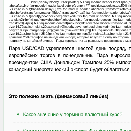
label{display:block;cursor:pointer}.fxs-faq-module-header label span{
label:after,.fxs-faq-module-header label:before{content:\"\";position:absolute;top:50%;r
.2s ease-in-out;transition-delay:0}.fxs-faq-module-header label:after{transform:rotate
label:before{transform:rotate(-45deg) translateX(4px)}.fxs-faq-module-header label:aft
.3s ease-in-out}input[type=checkbox]:checked+.fxs-faq-module-section .fxs-faq-modul
translateX(4px)}input[type=checkbox]:checked+.fxs-faq-module-section .fxs-faq-modul
translateX(-4px)}.fxs-faq-module-content{max-height:0;overflow:hidden;transition:all .3
size:14.72px;line-height:20px;margin:0}input[type=checkbox]:checked+.fxs-faq-modul
height:1000px;margin-top:8px}@media (min-width:680px){.fxs-faq-module-title{font-siz
size:19.2px;line-height:25.92px}.fxs-faq-module-content{font-size:16px;line-heigh
Трампом 25% тарифов на канадский импорт, которые вступят в силу во вторник
пошлину на китайский экспорт. Пара дорожает из-за разницы в процентных став
Пара USD/CAD укрепляется шестой день подряд, т
европейских торгов в понедельник. Пара выросл
президентом США Дональдом Трампом 25% импортн
канадский энергетический экспорт будет облагаться
Это полезно знать (финансовый ликбез)
Какое значение у термина валютный курс?