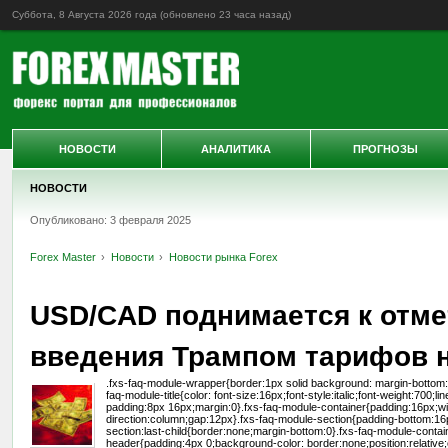
Суббота, 8 Августа 2026 года (обновлено
23 часа назад
)
НОВОСТИ
АНАЛИТИКА
ПРОГНОЗЫ
НОВОСТИ
Опубликовано: 3 февраля 2025
Forex Master
Новости
Новости рынка Forex
USD/CAD поднимается к отмет
введения Трампом тарифов н
.fxs-faq-module-wrapper{border:1px solid background: margin-bottom:32
faq-module-title{color: font-size:16px;font-style:italic;font-weight:700
padding:8px 16px;margin:0}.fxs-faq-module-container{padding:16px;wid
direction:column;gap:12px}.fxs-faq-module-section{padding-bottom:16
section:last-child{border:none;margin-bottom:0}.fxs-faq-module-conta
header{padding:4px 0;background-color: border:none;position:relative