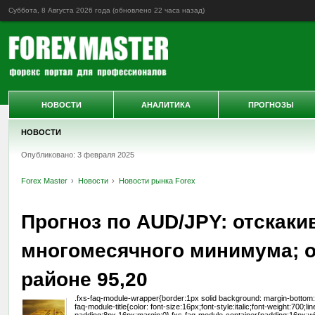
Суббота, 8 Августа 2026 года (обновлено
22 часа назад
)
НОВОСТИ
АНАЛИТИКА
ПРОГНОЗЫ
НОВОСТИ
Опубликовано: 3 февраля 2025
Forex Master
Новости
Новости рынка Forex
Прогноз по AUD/JPY: отскаки
многомесячного минимума; о
районе 95,20
.fxs-faq-module-wrapper{border:1px solid background: margin-bottom:32
faq-module-title{color: font-size:16px;font-style:italic;font-weight:700