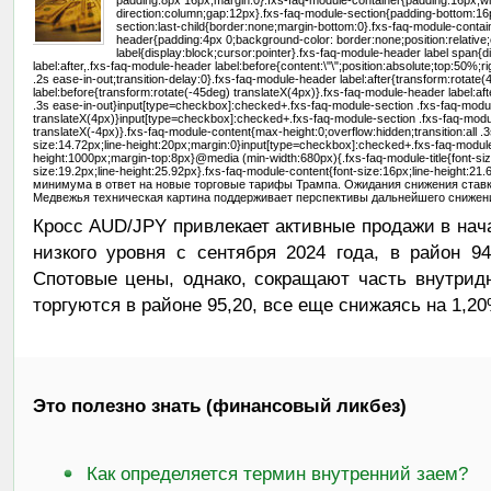
padding:8px 16px;margin:0}.fxs-faq-module-container{padding:16px;wid
direction:column;gap:12px}.fxs-faq-module-section{padding-bottom:16
section:last-child{border:none;margin-bottom:0}.fxs-faq-module-conta
header{padding:4px 0;background-color: border:none;position:relative
label{display:block;cursor:pointer}.fxs-faq-module-header label span{
label:after,.fxs-faq-module-header label:before{content:\"\";position:absolute;top:50%;r
.2s ease-in-out;transition-delay:0}.fxs-faq-module-header label:after{transform:rotate
label:before{transform:rotate(-45deg) translateX(4px)}.fxs-faq-module-header label:aft
.3s ease-in-out}input[type=checkbox]:checked+.fxs-faq-module-section .fxs-faq-modul
translateX(4px)}input[type=checkbox]:checked+.fxs-faq-module-section .fxs-faq-modul
translateX(-4px)}.fxs-faq-module-content{max-height:0;overflow:hidden;transition:all .3
size:14.72px;line-height:20px;margin:0}input[type=checkbox]:checked+.fxs-faq-modul
height:1000px;margin-top:8px}@media (min-width:680px){.fxs-faq-module-title{font-siz
size:19.2px;line-height:25.92px}.fxs-faq-module-content{font-size:16px;line-height
минимума в ответ на новые торговые тарифы Трампа. Ожидания снижения ставки
Медвежья техническая картина поддерживает перспективы дальнейшего снижен
Кросс AUD/JPY привлекает активные продажи в нача
низкого уровня с сентября 2024 года, в район 94
Спотовые цены, однако, сокращают часть внутрид
торгуются в районе 95,20, все еще снижаясь на 1,20
Это полезно знать (финансовый ликбез)
Как определяется термин внутренний заем?