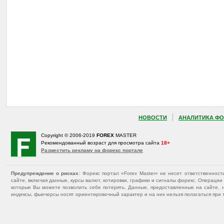
НОВОСТИ
АНАЛИТИКА ФО
Copyright © 2006-2019
FOREX
MASTER
Рекомендованный возраст для просмотра сайта
18+
Разместить рекламу на форекс портале
Предупреждение о рисках
: Форекс портал «Forex Master» не несет ответственнос
сайте, включая данные, курсы валют, котировки, графики и сигналы форекс. Операц
которые Вы можете позволить себе потерять. Данные, предоставленные на сайте, 
индексы, фьючерсы носят ориентировочный характер и на них нельзя полагаться при 