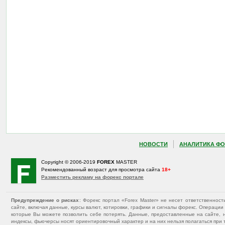
НОВОСТИ
АНАЛИТИКА ФО
Copyright © 2006-2019
FOREX
MASTER
Рекомендованный возраст для просмотра сайта
18+
Разместить рекламу на форекс портале
Предупреждение о рисках
: Форекс портал «Forex Master» не несет ответственнос
сайте, включая данные, курсы валют, котировки, графики и сигналы форекс. Операц
которые Вы можете позволить себе потерять. Данные, предоставленные на сайте, 
индексы, фьючерсы носят ориентировочный характер и на них нельзя полагаться при 