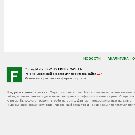
НОВОСТИ
АНАЛИТИКА ФО
Copyright © 2006-2019
FOREX
MASTER
Рекомендованный возраст для просмотра сайта
18+
Разместить рекламу на форекс портале
Предупреждение о рисках
: Форекс портал «Forex Master» не несет ответственнос
сайте, включая данные, курсы валют, котировки, графики и сигналы форекс. Операц
которые Вы можете позволить себе потерять. Данные, предоставленные на сайте, 
индексы, фьючерсы носят ориентировочный характер и на них нельзя полагаться при 