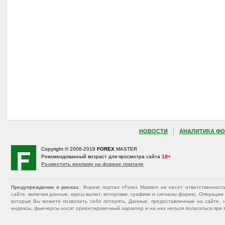
НОВОСТИ
АНАЛИТИКА ФО
Copyright © 2006-2019
FOREX
MASTER
Рекомендованный возраст для просмотра сайта
18+
Разместить рекламу на форекс портале
Предупреждение о рисках
: Форекс портал «Forex Master» не несет ответственнос
сайте, включая данные, курсы валют, котировки, графики и сигналы форекс. Операц
которые Вы можете позволить себе потерять. Данные, предоставленные на сайте, 
индексы, фьючерсы носят ориентировочный характер и на них нельзя полагаться при 