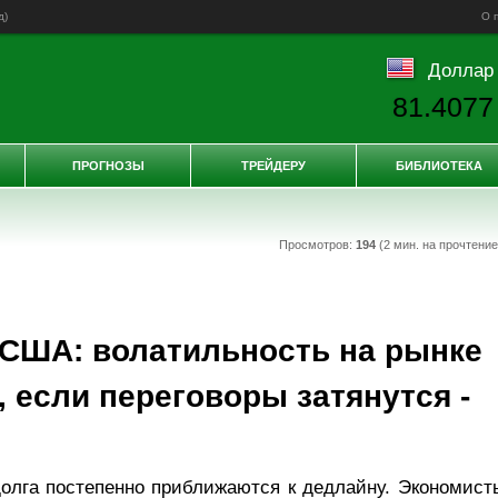
д
)
О 
Доллар
81.4077
ПРОГНОЗЫ
ТРЕЙДЕРУ
БИБЛИОТЕКА
Просмотров:
194
(2 мин. на прочтени
 США: волатильность на рынке
 если переговоры затянутся -
долга постепенно приближаются к дедлайну. Экономист