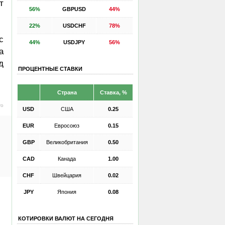
т
56%
GBPUSD
44%
22%
USDCHF
78%
с
44%
USDJPY
56%
а
д
ПРОЦЕНТНЫЕ СТАВКИ
Страна
Ставка, %
ro
USD
США
0.25
EUR
Евросоюз
0.15
GBP
Великобритания
0.50
CAD
Канада
1.00
CHF
Швейцария
0.02
JPY
Япония
0.08
КОТИРОВКИ ВАЛЮТ НА СЕГОДНЯ