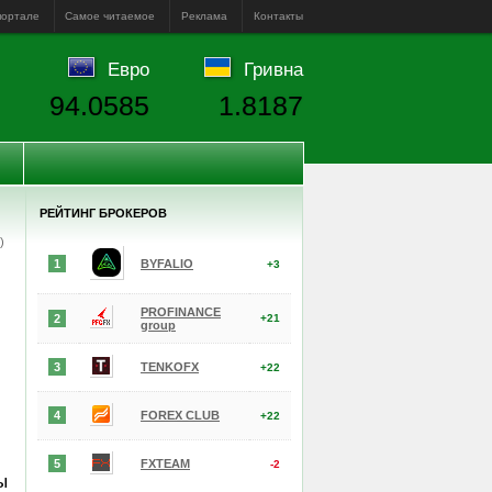
портале
Самое читаемое
Реклама
Контакты
Евро
Гривна
94.0585
1.8187
РЕЙТИНГ БРОКЕРОВ
е)
1
BYFALIO
+3
PROFINANCE
2
+21
group
3
TENKOFX
+22
4
FOREX CLUB
+22
5
FXTEAM
-2
ы