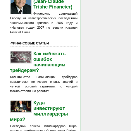
(Jean-Claude
Trishe Financier)
Финансист, удержавший
Европу от катастрофических последствий
экономического кризиса в 2007 году и
«Человек года» 2007 по версии издания
Fiancial Times.
ФИНАНСОВЫЕ СТАТЬИ
Как избежать
ошибок
начинающим
трейдерам?
Большинство начинающих трейдеров
практически не имеют опыта, знаний и
четкой торговой стратегии, по которой
можно стабильно работать.
Куда
инвестируют
миллиардеры
мира?
Последний список миллиардеров мира,
недавно опубликованный журналом Forbes,