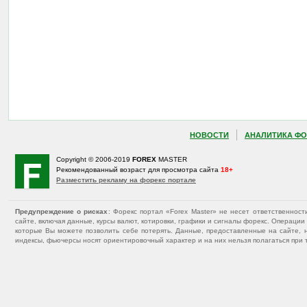
НОВОСТИ
АНАЛИТИКА ФО
Copyright © 2006-2019
FOREX
MASTER
Рекомендованный возраст для просмотра сайта
18+
Разместить рекламу на форекс портале
Предупреждение о рисках
: Форекс портал «Forex Master» не несет ответственнос
сайте, включая данные, курсы валют, котировки, графики и сигналы форекс. Операц
которые Вы можете позволить себе потерять. Данные, предоставленные на сайте, 
индексы, фьючерсы носят ориентировочный характер и на них нельзя полагаться при 