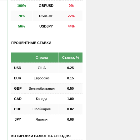
100%
GBPUSD
0%
78%
USDCHF
22%
56%
USDJPY
44%
ПРОЦЕНТНЫЕ СТАВКИ
Страна
Ставка, %
USD
США
0.25
EUR
Евросоюз
0.15
GBP
Великобритания
0.50
CAD
Канада
1.00
CHF
Швейцария
0.02
JPY
Япония
0.08
КОТИРОВКИ ВАЛЮТ НА СЕГОДНЯ