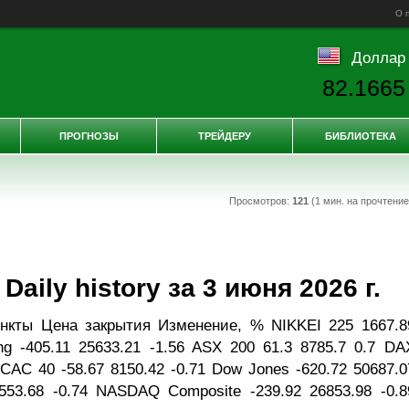
О 
Доллар
82.1665
ПРОГНОЗЫ
ТРЕЙДЕРУ
БИБЛИОТЕКА
Просмотров:
121
(1 мин. на прочтени
aily history за 3 июня 2026 г.
нкты Цена закрытия Изменение, % NIKKEI 225 1667.8
ng -405.11 25633.21 -1.56 ASX 200 61.3 8785.7 0.7 DA
 CAC 40 -58.67 8150.42 -0.71 Dow Jones -620.72 50687.0
7553.68 -0.74 NASDAQ Composite -239.92 26853.98 -0.8