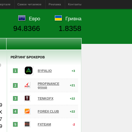
портале
Самое читаемое
Реклама
Контакты
Евро
Гривна
94.8366
1.8358
РЕЙТИНГ БРОКЕРОВ
е)
1
BYFALIO
+3
PROFINANCE
2
+21
group
3
TENKOFX
+22
9
X
4
FOREX CLUB
+22
7
5
FXTEAM
-2
9