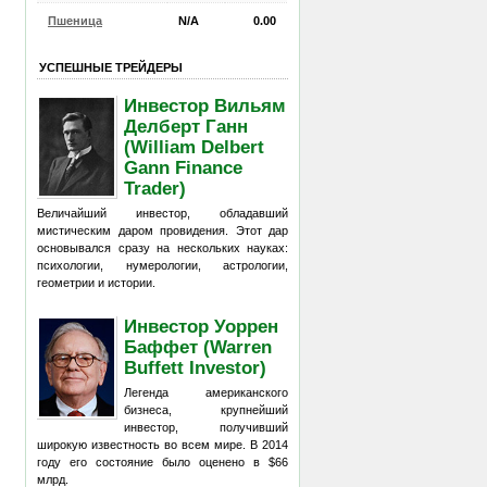
Пшеница
N/A
0.00
УСПЕШНЫЕ ТРЕЙДЕРЫ
Инвестор Вильям
Делберт Ганн
(William Delbert
Gann Finance
Trader)
Величайший инвестор, обладавший
мистическим даром провидения. Этот дар
основывался сразу на нескольких науках:
психологии, нумерологии, астрологии,
геометрии и истории.
Инвестор Уоррен
Баффет (Warren
Buffett Investor)
Легенда американского
бизнеса, крупнейший
инвестор, получивший
широкую известность во всем мире. В 2014
году его состояние было оценено в $66
млрд.