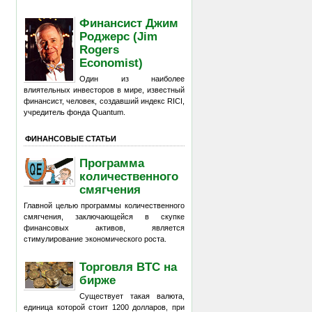
Финансист Джим
Роджерс (Jim
Rogers
Economist)
Один из наиболее
влиятельных инвесторов в мире, известный
финансист, человек, создавший индекс RICI,
учредитель фонда Quantum.
ФИНАНСОВЫЕ СТАТЬИ
Программа
количественного
смягчения
Главной целью программы количественного
смягчения, заключающейся в скупке
финансовых активов, является
стимулирование экономического роста.
Торговля BTC на
бирже
Существует такая валюта,
единица которой стоит 1200 долларов, при