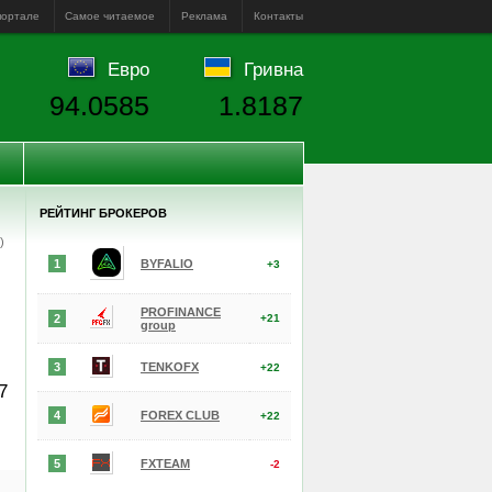
портале
Самое читаемое
Реклама
Контакты
Евро
Гривна
94.0585
1.8187
РЕЙТИНГ БРОКЕРОВ
е)
1
BYFALIO
+3
PROFINANCE
2
+21
group
3
TENKOFX
+22
7
4
FOREX CLUB
+22
5
FXTEAM
-2