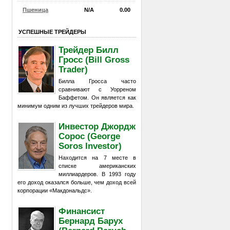
Пшеница
N/A
0.00
УСПЕШНЫЕ ТРЕЙДЕРЫ
Трейдер Билл
Гросс (Bill Gross
Trader)
Билла Гросса часто
сравнивают с Уорреном
Баффетом. Он является как
минимум одним из лучших трейдеров мира.
Инвестор Джордж
Сорос (George
Soros Investor)
Находится на 7 месте в
списке американских
миллиардеров. В 1993 году
его доход оказался больше, чем доход всей
корпорации «Макдональдс».
Финансист
Бернард Барух