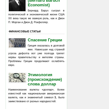
(Bernard Baruch
Economist)
Бернард Барух сыграл в
политической и экономической жизни США
XX века такую же важную роль, как и Джон
П. Морган и Джон Д. Рокфеллер.
ФИНАНСОВЫЕ СТАТЬИ
Спасение Греции
Греция оказалась в долговой
яме. Нависшая над страной
угроза дефолта вот уже полгода трепет
нервы правительству и жителям страны.
Проблемы Греции продолжают ослаблять
евро.
Этимология
(происхождение)
слова доллар
Наименование валюты «доллар», более
известной как национальная американская
валюта, как и знаменитый символ $, было
заимствовано от разных народностей.