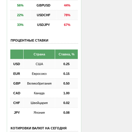
56%
GBPUSD
44%
22%
USDCHF
78%
33%
USDJPY
67%
ПРОЦЕНТНЫЕ СТАВКИ
Страна
Ставка, %
USD
США
0.25
EUR
Евросоюз
0.15
GBP
Великобритания
0.50
CAD
Канада
1.00
CHF
Швейцария
0.02
JPY
Япония
0.08
КОТИРОВКИ ВАЛЮТ НА СЕГОДНЯ