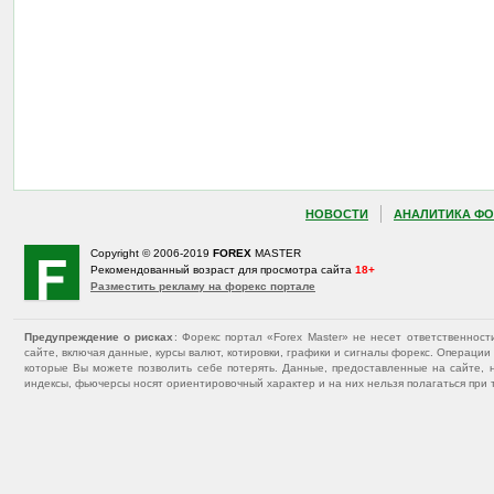
НОВОСТИ
АНАЛИТИКА ФО
Copyright © 2006-2019
FOREX
MASTER
Рекомендованный возраст для просмотра сайта
18+
Разместить рекламу на форекс портале
Предупреждение о рисках
: Форекс портал «Forex Master» не несет ответственнос
сайте, включая данные, курсы валют, котировки, графики и сигналы форекс. Операц
которые Вы можете позволить себе потерять. Данные, предоставленные на сайте, 
индексы, фьючерсы носят ориентировочный характер и на них нельзя полагаться при 