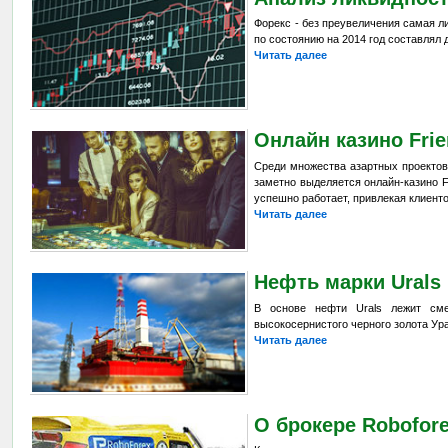
Форекс - без преувеличения самая л
по состоянию на 2014 год составлял 
Читать далее
Онлайн казино Fri
Среди множества азартных проектов
заметно выделяется онлайн-казино F
успешно работает, привлекая клиен
Читать далее
Нефть марки Urals
В основе нефти Urals лежит смес
высокосернистого черного золота Ур
Читать далее
О брокере Robofor