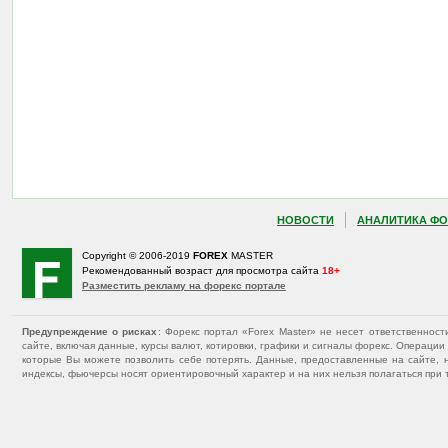
НОВОСТИ
АНАЛИТИКА ФО
Copyright © 2006-2019
FOREX
MASTER
Рекомендованный возраст для просмотра сайта
18+
Разместить рекламу на форекс портале
Предупреждение о рисках
: Форекс портал «Forex Master» не несет ответственнос
сайте, включая данные, курсы валют, котировки, графики и сигналы форекс. Операц
которые Вы можете позволить себе потерять. Данные, предоставленные на сайте, 
индексы, фьючерсы носят ориентировочный характер и на них нельзя полагаться при 