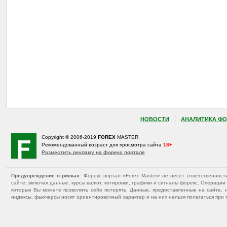
НОВОСТИ
АНАЛИТИКА ФО
Copyright © 2006-2019
FOREX
MASTER
Рекомендованный возраст для просмотра сайта
18+
Разместить рекламу на форекс портале
Предупреждение о рисках
: Форекс портал «Forex Master» не несет ответственнос
сайте, включая данные, курсы валют, котировки, графики и сигналы форекс. Операц
которые Вы можете позволить себе потерять. Данные, предоставленные на сайте, 
индексы, фьючерсы носят ориентировочный характер и на них нельзя полагаться при 