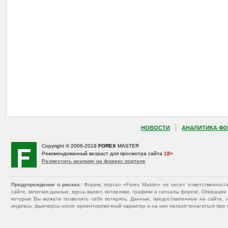
НОВОСТИ
АНАЛИТИКА ФО
Copyright © 2006-2019
FOREX
MASTER
Рекомендованный возраст для просмотра сайта
18+
Разместить рекламу на форекс портале
Предупреждение о рисках
: Форекс портал «Forex Master» не несет ответственнос
сайте, включая данные, курсы валют, котировки, графики и сигналы форекс. Операц
которые Вы можете позволить себе потерять. Данные, предоставленные на сайте, 
индексы, фьючерсы носят ориентировочный характер и на них нельзя полагаться при 