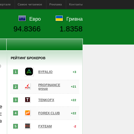
портале
Самое читаемое
Реклама
Контакты
Евро
Гривна
94.8366
1.8358
РЕЙТИНГ БРОКЕРОВ
е)
1
BYFALIO
+3
PROFINANCE
2
+21
group
3
TENKOFX
+22
е
с
4
FOREX CLUB
+22
в
5
FXTEAM
-2