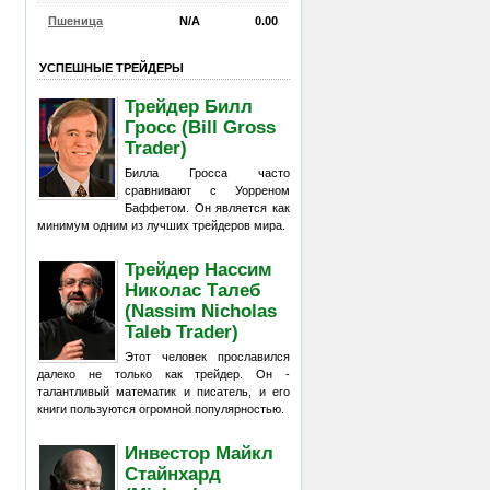
Пшеница
N/A
0.00
УСПЕШНЫЕ ТРЕЙДЕРЫ
Трейдер Билл
Гросс (Bill Gross
Trader)
Билла Гросса часто
сравнивают с Уорреном
Баффетом. Он является как
минимум одним из лучших трейдеров мира.
Трейдер Нассим
Николас Талеб
(Nassim Nicholas
Taleb Trader)
Этот человек прославился
далеко не только как трейдер. Он -
талантливый математик и писатель, и его
книги пользуются огромной популярностью.
Инвестор Майкл
Стайнхард