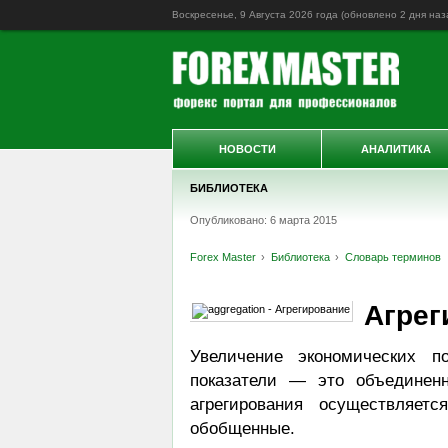
Воскресенье, 9 Августа 2026 года (обновлено
2 дня наз
НОВОСТИ
АНАЛИТИКА
БИБЛИОТЕКА
Опубликовано: 6 марта 2015
Forex Master
Библиотека
Словарь терминов
Агрег
Увеличение экономических по
показатели — это объединенн
агрегирования осуществляет
обобщенные.