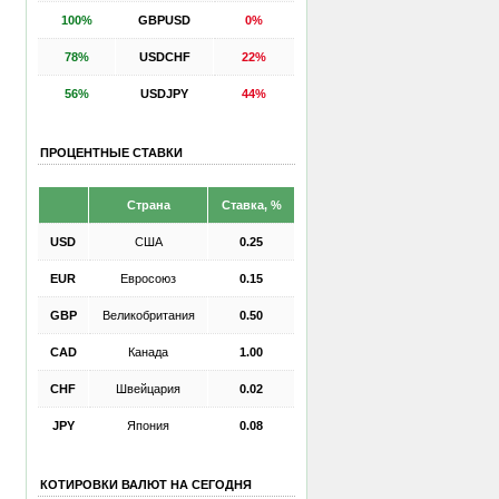
100%
GBPUSD
0%
78%
USDCHF
22%
56%
USDJPY
44%
ПРОЦЕНТНЫЕ СТАВКИ
Страна
Ставка, %
USD
США
0.25
EUR
Евросоюз
0.15
GBP
Великобритания
0.50
CAD
Канада
1.00
CHF
Швейцария
0.02
JPY
Япония
0.08
КОТИРОВКИ ВАЛЮТ НА СЕГОДНЯ