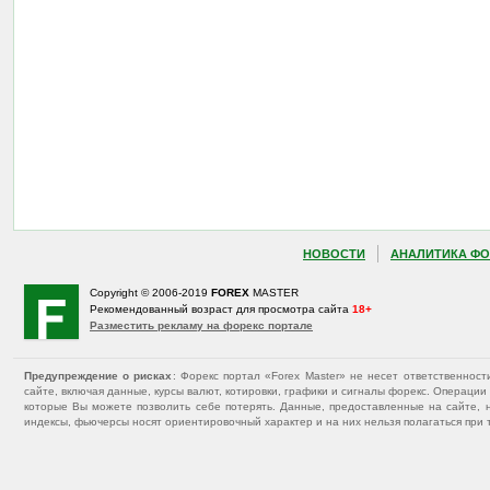
НОВОСТИ
АНАЛИТИКА ФО
Copyright © 2006-2019
FOREX
MASTER
Рекомендованный возраст для просмотра сайта
18+
Разместить рекламу на форекс портале
Предупреждение о рисках
: Форекс портал «Forex Master» не несет ответственнос
сайте, включая данные, курсы валют, котировки, графики и сигналы форекс. Операц
которые Вы можете позволить себе потерять. Данные, предоставленные на сайте, 
индексы, фьючерсы носят ориентировочный характер и на них нельзя полагаться при 