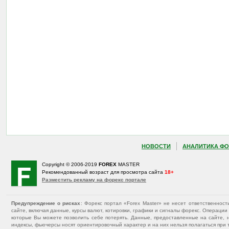
НОВОСТИ
АНАЛИТИКА ФО
Copyright © 2006-2019
FOREX
MASTER
Рекомендованный возраст для просмотра сайта
18+
Разместить рекламу на форекс портале
Предупреждение о рисках
: Форекс портал «Forex Master» не несет ответственнос
сайте, включая данные, курсы валют, котировки, графики и сигналы форекс. Операц
которые Вы можете позволить себе потерять. Данные, предоставленные на сайте, 
индексы, фьючерсы носят ориентировочный характер и на них нельзя полагаться при 