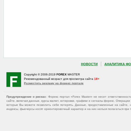
НОВОСТИ
АНАЛИТИКА ФО
Copyright © 2006-2019
FOREX
MASTER
Рекомендованный возраст для просмотра сайта
18+
Разместить рекламу на форекс портале
Предупреждение о рисках
: Форекс портал «Forex Master» не несет ответственнос
сайте, включая данные, курсы валют, котировки, графики и сигналы форекс. Операц
которые Вы можете позволить себе потерять. Данные, предоставленные на сайте, 
индексы, фьючерсы носят ориентировочный характер и на них нельзя полагаться при 