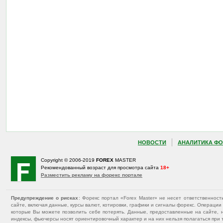
НОВОСТИ
АНАЛИТИКА ФО
Copyright © 2006-2019
FOREX
MASTER
Рекомендованный возраст для просмотра сайта
18+
Разместить рекламу на форекс портале
Предупреждение о рисках
: Форекс портал «Forex Master» не несет ответственнос
сайте, включая данные, курсы валют, котировки, графики и сигналы форекс. Операц
которые Вы можете позволить себе потерять. Данные, предоставленные на сайте, 
индексы, фьючерсы носят ориентировочный характер и на них нельзя полагаться при 