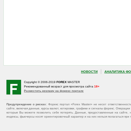
НОВОСТИ
АНАЛИТИКА ФО
Copyright © 2006-2019
FOREX
MASTER
Рекомендованный возраст для просмотра сайта
18+
Разместить рекламу на форекс портале
Предупреждение о рисках
: Форекс портал «Forex Master» не несет ответственнос
сайте, включая данные, курсы валют, котировки, графики и сигналы форекс. Операц
которые Вы можете позволить себе потерять. Данные, предоставленные на сайте, 
индексы, фьючерсы носят ориентировочный характер и на них нельзя полагаться при 