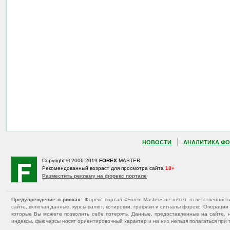
НОВОСТИ
АНАЛИТИКА ФО
Copyright © 2006-2019
FOREX
MASTER
Рекомендованный возраст для просмотра сайта
18+
Разместить рекламу на форекс портале
Предупреждение о рисках
: Форекс портал «Forex Master» не несет ответственнос
сайте, включая данные, курсы валют, котировки, графики и сигналы форекс. Операц
которые Вы можете позволить себе потерять. Данные, предоставленные на сайте, 
индексы, фьючерсы носят ориентировочный характер и на них нельзя полагаться при 