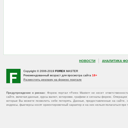
НОВОСТИ
АНАЛИТИКА ФО
Copyright © 2006-2019
FOREX
MASTER
Рекомендованный возраст для просмотра сайта
18+
Разместить рекламу на форекс портале
Предупреждение о рисках
: Форекс портал «Forex Master» не несет ответственнос
сайте, включая данные, курсы валют, котировки, графики и сигналы форекс. Операц
которые Вы можете позволить себе потерять. Данные, предоставленные на сайте, 
индексы, фьючерсы носят ориентировочный характер и на них нельзя полагаться при 