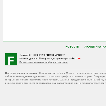
НОВОСТИ
АНАЛИТИКА ФО
Copyright © 2006-2019
FOREX
MASTER
Рекомендованный возраст для просмотра сайта
18+
Разместить рекламу на форекс портале
Предупреждение о рисках
: Форекс портал «Forex Master» не несет ответственнос
сайте, включая данные, курсы валют, котировки, графики и сигналы форекс. Операц
которые Вы можете позволить себе потерять. Данные, предоставленные на сайте, 
индексы, фьючерсы носят ориентировочный характер и на них нельзя полагаться при 