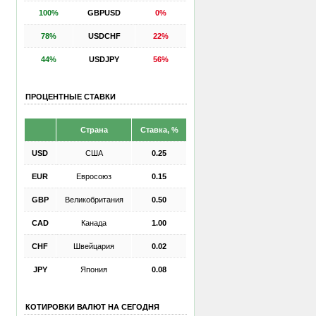
100%
GBPUSD
0%
78%
USDCHF
22%
44%
USDJPY
56%
ПРОЦЕНТНЫЕ СТАВКИ
Страна
Ставка, %
USD
США
0.25
EUR
Евросоюз
0.15
GBP
Великобритания
0.50
CAD
Канада
1.00
CHF
Швейцария
0.02
JPY
Япония
0.08
КОТИРОВКИ ВАЛЮТ НА СЕГОДНЯ