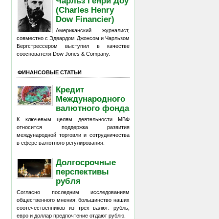
Чарльз Генри Доу
(Charles Henry
Dow Financier)
Американский журналист,
совместно с Эдвардом Джонсом и Чарльзом
Бергстрессером выступил в качестве
сооснователя Dow Jones & Company.
ФИНАНСОВЫЕ СТАТЬИ
Кредит
Международного
валютного фонда
К ключевым целям деятельности МВФ
относится поддержка развития
международной торговли и сотрудничества
в сфере валютного регулирования.
Долгосрочные
перспективы
рубля
Согласно последним исследованиям
общественного мнения, большинство наших
соотечественников из трех валют: рубль,
евро и доллар предпочтение отдают рублю.