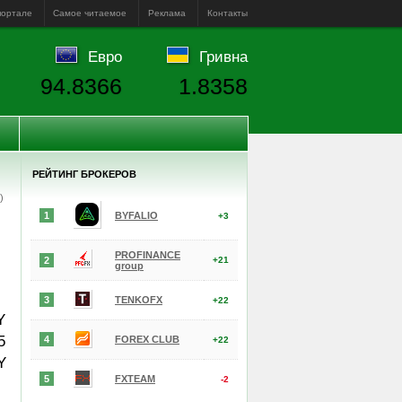
портале
Самое читаемое
Реклама
Контакты
Евро
Гривна
94.8366
1.8358
РЕЙТИНГ БРОКЕРОВ
е)
1
BYFALIO
+3
PROFINANCE
2
+21
group
3
TENKOFX
+22
Y
5
4
FOREX CLUB
+22
Y
5
FXTEAM
-2