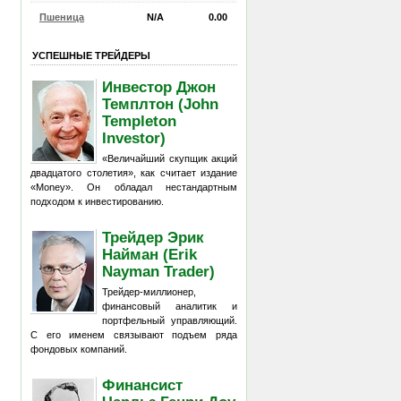
Пшеница
N/A
0.00
УСПЕШНЫЕ ТРЕЙДЕРЫ
Инвестор Джон
Темплтон (John
Templeton
Investor)
«Величайший скупщик акций
двадцатого столетия», как считает издание
«Money». Он обладал нестандартным
подходом к инвестированию.
Трейдер Эрик
Найман (Erik
Nayman Trader)
Трейдер-миллионер,
финансовый аналитик и
портфельный управляющий.
С его именем связывают подъем ряда
фондовых компаний.
Финансист