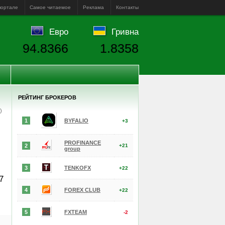
портале
Самое читаемое
Реклама
Контакты
Евро
Гривна
94.8366
1.8358
РЕЙТИНГ БРОКЕРОВ
е)
1
BYFALIO
+3
PROFINANCE
2
+21
group
3
TENKOFX
+22
7
4
FOREX CLUB
+22
5
FXTEAM
-2