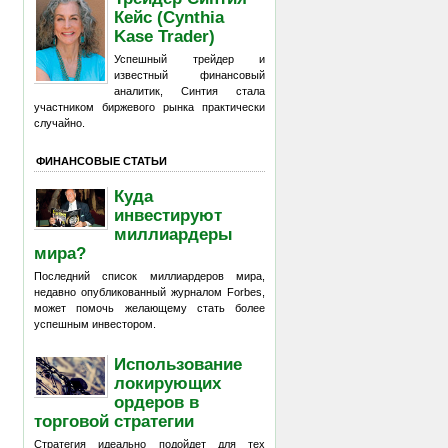
Кейс (Cynthia
Kase Trader)
Успешный трейдер и
известный финансовый
аналитик, Синтия стала
участником биржевого рынка практически
случайно.
ФИНАНСОВЫЕ СТАТЬИ
Куда
инвестируют
миллиардеры
мира?
Последний список миллиардеров мира,
недавно опубликованный журналом Forbes,
может помочь желающему стать более
успешным инвестором.
Использование
локирующих
ордеров в
торговой стратегии
Стратегия идеально подойдет для тех