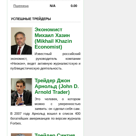
Пшеница
N/A
0.00
УСПЕШНЫЕ ТРЕЙДЕРЫ
Экономист
Михаил Хазин
(Mikhail Khazin
Economist)
Известный российский
экономист, руководитель компании
«Неокон», ведет активную журналистскую и
публицистическую деятельность.
Трейдер Джон
Арнольд (John D.
Arnold Trader)
Это человек, о котором
можно с уверенностью
заявить: он сделал себя сам.
В 2007 году Арнольд вошел в список 400
богатейших американцев по версии журнала
Forbes.
Трейдер Синтия