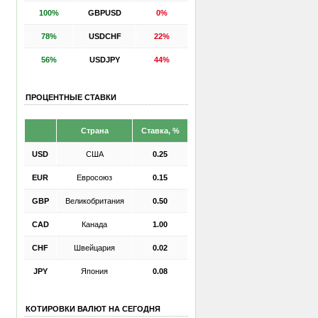
100%
GBPUSD
0%
78%
USDCHF
22%
56%
USDJPY
44%
ПРОЦЕНТНЫЕ СТАВКИ
Страна
Ставка, %
USD
США
0.25
EUR
Евросоюз
0.15
GBP
Великобритания
0.50
CAD
Канада
1.00
CHF
Швейцария
0.02
JPY
Япония
0.08
КОТИРОВКИ ВАЛЮТ НА СЕГОДНЯ