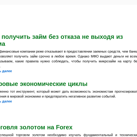
 получить займ без отказа не выходя из
ма
финансовые компании реже отказывают в предоставлении заемных средств, чем банк
озволяет получить займ срочно в любое время. Однако МФО выдают деньги не все
азываем, какие правила нужно соблюдать, чтобы получить микрозайм на карту б
.
ь далее
ровые экономические циклы
менно тот инструмент, который может дать возможность экономистам прогнозирова
ния в мировой экономике и предотвратить негативное развитие событий.
ь далее
говля золотом на Forex
спешной торговли золотом необходимо изучать фундаментальный и техническ