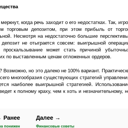
ущества
ркнут, когда речь заходит о его недостатках. Так, игро
м торговым депозитом, при этом прибыль от торго
ьной. Несмотря на недостаточно большие перспективы
 депозит не отыграется совсем: выигрышной операци
, проскальзывание может стать причиной убыточны
ших по выставленным ценам отложенных ордеров.
 Возможно, но это далеко не 100% вариант. Практическ
 всего многообразия существующих стратегий управлени
ется наиболее выигрышной стратегией. Использовани
едет к полному краху, чем к хоть и незначительному, н
 Ранее
Далее →
ва понижен
Финансовые советы