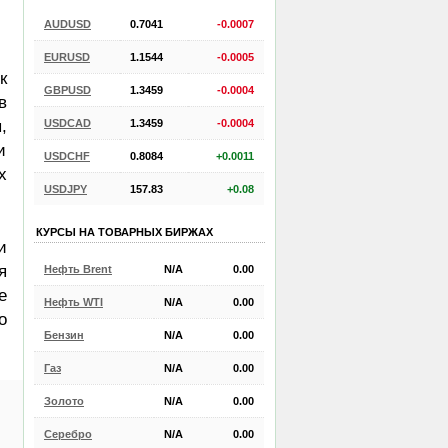
AUDUSD
0.7041
-0.0007
EURUSD
1.1544
-0.0005
к
GBPUSD
1.3459
-0.0004
в
USDCAD
1.3459
-0.0004
,
и
USDCHF
0.8084
+0.0011
х
USDJPY
157.83
+0.08
КУРСЫ НА ТОВАРНЫХ БИРЖАХ
и
я
Нефть Brent
N/A
0.00
е
Нефть WTI
N/A
0.00
о
Бензин
N/A
0.00
Газ
N/A
0.00
Золото
N/A
0.00
Серебро
N/A
0.00