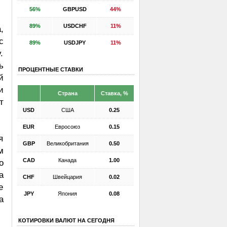
56%
GBPUSD
44%
89%
USDCHF
11%
,
с
89%
USDJPY
11%
.
ь
ПРОЦЕНТНЫЕ СТАВКИ
й
и
Страна
Ставка, %
т
USD
США
0.25
EUR
Евросоюз
0.15
я
GBP
Великобритания
0.50
м
CAD
Канада
1.00
о
а
CHF
Швейцария
0.02
е
JPY
Япония
0.08
а
КОТИРОВКИ ВАЛЮТ НА СЕГОДНЯ