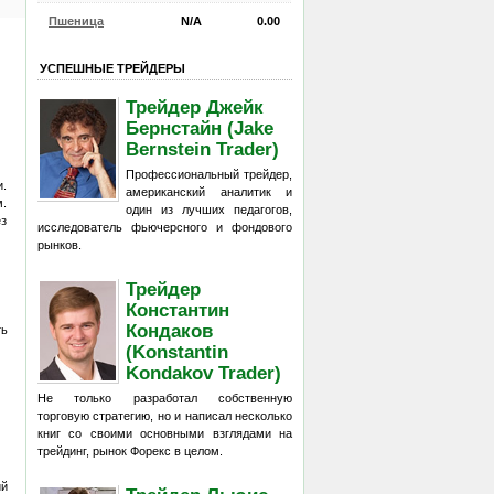
Пшеница
N/A
0.00
УСПЕШНЫЕ ТРЕЙДЕРЫ
Трейдер Джейк
Бернстайн (Jake
Bernstein Trader)
Профессиональный трейдер,
и.
американский аналитик и
м.
один из лучших педагогов,
ез
исследователь фьючерсного и фондового
рынков.
Трейдер
Константин
Кондаков
ть
(Konstantin
Kondakov Trader)
Не только разработал собственную
торговую стратегию, но и написал несколько
книг со своими основными взглядами на
трейдинг, рынок Форекс в целом.
ий