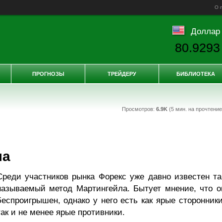
О 
Доллар
80.9293
ПРОГНОЗЫ
ТРЕЙДЕРУ
БИБЛИОТЕКА
Просмотров:
6.9K
(5 мин. на прочтени
ла
Среди участников рынка Форекс уже давно известен та
называемый метод Мартингейла. Бытует мнение, что о
беспроигрышен, однако у него есть как ярые сторонники
так и не менее ярые противники.