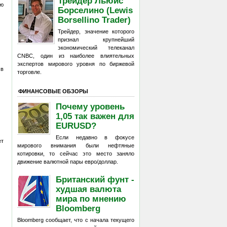
Трейдер Льюис
ию
Борселино (Lewis
Borsellino Trader)
Трейдер, значение которого
признал крупнейший
экономический телеканал
CNBC, один из наиболее влиятельных
экспертов мирового уровня по биржевой
 в
торговле.
ФИНАНСОВЫЕ ОБЗОРЫ
Почему уровень
1,05 так важен для
EURUSD?
Если недавно в фокусе
ет
мирового внимания были нефтяные
котировки, то сейчас это место заняло
движение валютной пары евро/доллар.
Британский фунт -
худшая валюта
мира по мнению
Bloomberg
Bloomberg сообщает, что с начала текущего