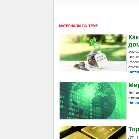
МАТЕРИАЛЫ ПО ТЕМЕ
Как
до
Микро
Это п
Расск
отказа
Читат
Ми
Это и
измене
Читат
Тор
Для у