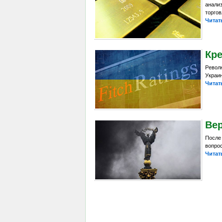
анали
торгов
Читат
Кр
Револ
Украин
Читат
Ве
После
вопрос
Читат