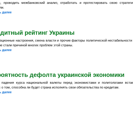
з, проводить межбанковский анализ, отработать и протестировать свою стратег
ли.
ь далее
едитный рейтинг Украины
юционные настроения, смена власти и прочие факторы политической нестабильности
е стали причиной многих проблем этой страны.
ь далее
роятность дефолта украинской экономики
 падения курса национальной валюты перед экономистами и политологами вста
 о том, способна ли будет страна исполнять свои обязательства по кредитам.
ь далее