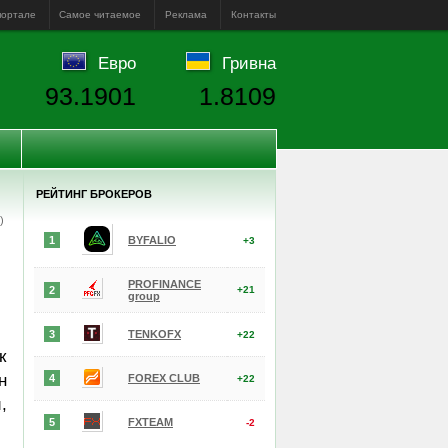
портале
Самое читаемое
Реклама
Контакты
Евро
Гривна
93.1901
1.8109
РЕЙТИНГ БРОКЕРОВ
е)
1
BYFALIO
+3
PROFINANCE
2
+21
group
3
TENKOFX
+22
к
н
4
FOREX CLUB
+22
,
5
FXTEAM
-2