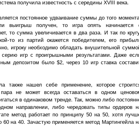
истема получила известность с середины XVIII века.
ляется постоянное удваивание суммы до того момента
ли выигрыш получен, то игра опять начинается 
т, то сумма увеличивается в два раза. И так по кругу
кой-то из партий окажется победителем, его прибыл
чно, игроку необходимо обладать внушительной суммо
на серию игр с проигрышными результатами. Даже есл
ным депозитом было $2, через 10 игр ставка состави
ла также нашел себе применение, которое строитс
 пара не может всегда оставаться в одном ценово
игаться в одинаковом тренде. Так, можно либо постоянн
одном направлении, либо чередовать типы ордеров н
тате метод работает по принципу 50 на 50, хотя лучш
о 60 на 40. Зачастую применяется метод Мартингейла н