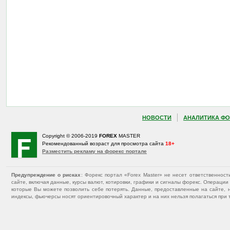
НОВОСТИ
АНАЛИТИКА ФО
Copyright © 2006-2019
FOREX
MASTER
Рекомендованный возраст для просмотра сайта
18+
Разместить рекламу на форекс портале
Предупреждение о рисках
: Форекс портал «Forex Master» не несет ответственнос
сайте, включая данные, курсы валют, котировки, графики и сигналы форекс. Операц
которые Вы можете позволить себе потерять. Данные, предоставленные на сайте, 
индексы, фьючерсы носят ориентировочный характер и на них нельзя полагаться при 