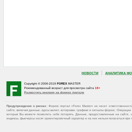
НОВОСТИ
АНАЛИТИКА ФО
Copyright © 2006-2019
FOREX
MASTER
Рекомендованный возраст для просмотра сайта
18+
Разместить рекламу на форекс портале
Предупреждение о рисках
: Форекс портал «Forex Master» не несет ответственнос
сайте, включая данные, курсы валют, котировки, графики и сигналы форекс. Операц
которые Вы можете позволить себе потерять. Данные, предоставленные на сайте, 
индексы, фьючерсы носят ориентировочный характер и на них нельзя полагаться при 