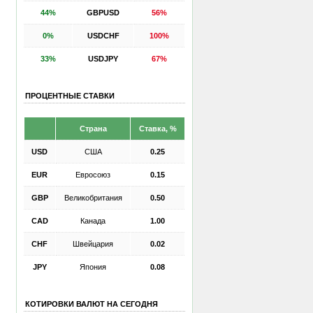
44%
GBPUSD
56%
0%
USDCHF
100%
33%
USDJPY
67%
ПРОЦЕНТНЫЕ СТАВКИ
Страна
Ставка, %
USD
США
0.25
EUR
Евросоюз
0.15
GBP
Великобритания
0.50
CAD
Канада
1.00
CHF
Швейцария
0.02
JPY
Япония
0.08
КОТИРОВКИ ВАЛЮТ НА СЕГОДНЯ