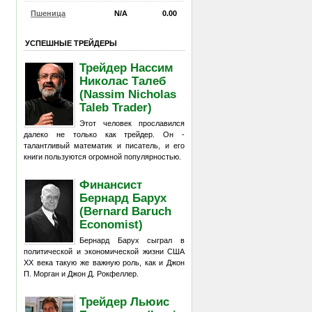
Пшеница
N/A
0.00
УСПЕШНЫЕ ТРЕЙДЕРЫ
Трейдер Нассим
Николас Талеб
(Nassim Nicholas
Taleb Trader)
Этот человек прославился
далеко не только как трейдер. Он -
талантливый математик и писатель, и его
книги пользуются огромной популярностью.
Финансист
Бернард Барух
(Bernard Baruch
Economist)
Бернард Барух сыграл в
политической и экономической жизни США
XX века такую же важную роль, как и Джон
П. Морган и Джон Д. Рокфеллер.
Трейдер Льюис