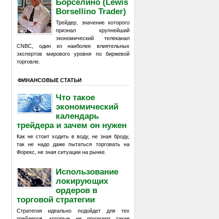
Борселино (Lewis
Borsellino Trader)
Трейдер, значение которого
признал крупнейший
экономический телеканал
CNBC, один из наиболее влиятельных
экспертов мирового уровня по биржевой
торговле.
ФИНАНСОВЫЕ СТАТЬИ
Что такое
экономический
календарь
трейдера и зачем он нужен
Как не стоит ходить в воду, не зная броду,
так не надо даже пытаться торговать на
Форекс, не зная ситуации на рынке.
Использование
локирующих
ордеров в
торговой стратегии
Стратегия идеально подойдет для тех
трейдеров, которые не признают такие