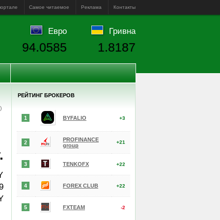
портале
Самое читаемое
Реклама
Контакты
Евро
Гривна
94.0585
1.8187
РЕЙТИНГ БРОКЕРОВ
е)
1
BYFALIO
+3
PROFINANCE
2
+21
group
.
3
TENKOFX
+22
Y
9
4
FOREX CLUB
+22
Y
5
FXTEAM
-2