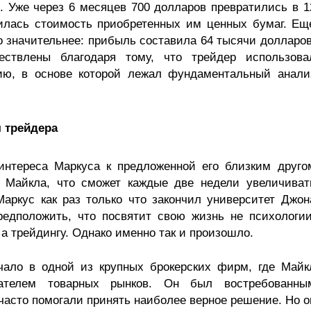
 Уже через 6 месяцев 700 долларов превратились в 1
нилась стоимость приобретенных им ценных бумаг. Ещ
о значительнее: прибыль составила 64 тысячи долларов
ствлены благодаря тому, что трейдер использова
гию, в основе которой лежал фундаментальный анали
 трейдера
интереса Маркуса к предложенной его близким друго
 Майкла, что сможет каждые две недели увеличиват
аркус как раз только что закончил университет Джон
редположить, что посвятит свою жизнь не психологии
 а трейдингу. Однако именно так и произошло.
чало в одной из крупных брокерских фирм, где Майк
вателем товарных рынков. Он был востребованны
и часто помогали принять наиболее верное решение. Но о