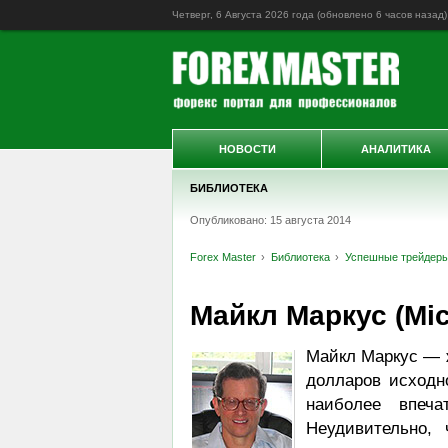
Четверг, 6 Августа 2026 года (обновлено
6 часов назад
)
НОВОСТИ
АНАЛИТИКА
БИБЛИОТЕКА
Опубликовано: 15 августа 2014
Forex Master
Библиотека
Успешные трейдер
Майкл Маркус (Mic
Майкл Маркус — ж
долларов исходн
наиболее впеча
Неудивительно,