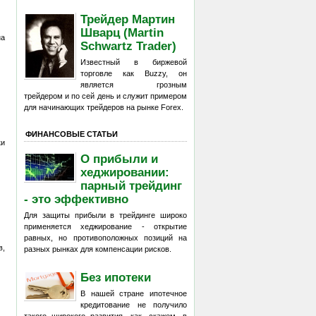
Трейдер Мартин
Шварц (Martin
на
Schwartz Trader)
Известный в биржевой
торговле как Buzzy, он
является грозным
трейдером и по сей день и служит примером
для начинающих трейдеров на рынке Forex.
ФИНАНСОВЫЕ СТАТЬИ
ки
О прибыли и
хеджировании:
парный трейдинг
- это эффективно
Для защиты прибыли в трейдинге широко
применяется хеджирование - открытие
равных, но противоположных позиций на
в,
разных рынках для компенсации рисков.
Без ипотеки
В нашей стране ипотечное
кредитование не получило