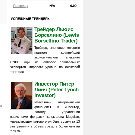
Пшеница
N/A
0.00
УСПЕШНЫЕ ТРЕЙДЕРЫ
Трейдер Льюис
Борселино (Lewis
Borsellino Trader)
Трейдер, значение которого
признал крупнейший
экономический телеканал
CNBC, один из наиболее влиятельных
экспертов мирового уровня по биржевой
торговле.
Инвестор Питер
Линч (Peter Lynch
Investor)
Известный американский
 и
финансист и инвестор,
легенда управления
взаимными фондами: хэдж-фонд Magellan,
управляющим которого он был, сумел за 13
лет увеличить объем средств более чем на
2700%.