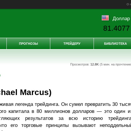
О 
Доллар
81.4077
ПРОГНОЗЫ
ТРЕЙДЕРУ
БИБЛИОТЕКА
Просмотров:
12.8K
(5 мин. на прочтени
ы
hael Marcus)
ивая легенда трейдинга. Он сумел превратить 30 тыся
ого капитала в 80 миллионов долларов — это один и
тляющих результатов за всю историю трейдинга
 что его торговые принципы вызывают неподдельны