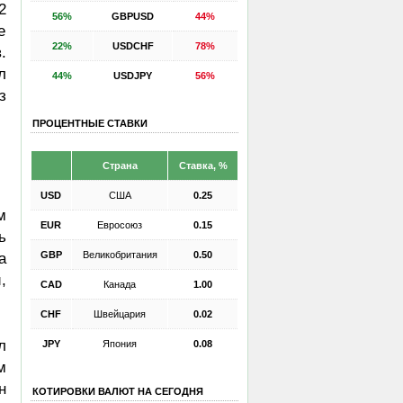
2
56%
GBPUSD
44%
е
22%
USDCHF
78%
.
л
44%
USDJPY
56%
з
ПРОЦЕНТНЫЕ СТАВКИ
Страна
Ставка, %
USD
США
0.25
м
EUR
Евросоюз
0.15
ь
GBP
Великобритания
0.50
а
,
CAD
Канада
1.00
CHF
Швейцария
0.02
л
JPY
Япония
0.08
м
н
КОТИРОВКИ ВАЛЮТ НА СЕГОДНЯ