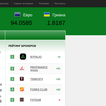
портале
Самое читаемое
Реклама
Контакты
Евро
Гривна
94.0585
1.8187
РЕЙТИНГ БРОКЕРОВ
е)
1
BYFALIO
+3
PROFINANCE
2
+21
group
3
TENKOFX
+22
ч
з
4
FOREX CLUB
+22
.
5
FXTEAM
-2
й