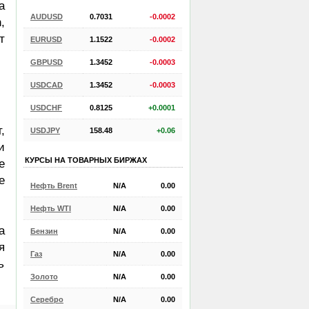
а
AUDUSD
0.7031
-0.0002
,
т
EURUSD
1.1522
-0.0002
GBPUSD
1.3452
-0.0003
USDCAD
1.3452
-0.0003
USDCHF
0.8125
+0.0001
,
USDJPY
158.48
+0.06
и
КУРСЫ НА ТОВАРНЫХ БИРЖАХ
е
е
Нефть Brent
N/A
0.00
Нефть WTI
N/A
0.00
а
Бензин
N/A
0.00
я
Газ
N/A
0.00
ь
Золото
N/A
0.00
Серебро
N/A
0.00