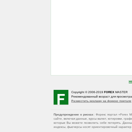
Н
Copyright © 2006-2019
FOREX
MASTER
Рекомендованный возраст для просмотр
Разместить рекламу на форекс портале
Предупреждение о рисках
: Форекс портал «Forex 
сайте, включая данные, курсы валют, котировки, гр
которые Вы можете позволить себе потерять. Данны
индексы, фьючерсы носят ориентировочный характер и