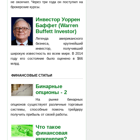
не окончил. Через три года он поступил на
брокерские курсы.
Инвестор Уоррен
Баффет (Warren
Buffett Investor)
Легенда американского
бизнеса, крупнейший
инвестор, получивший
широкую известность во всем мире. В 2014
году его состояние было оценено в $66
млрд.
ФИНАНСОВЫЕ СТАТЬИ
Бинарные
опционы - 2
На рынке бинарных
опционов существуют различные торговые
системы, способные помочь трейдеру
получить прибыль от своей работы.
Что такое
финансовая
инженерия?