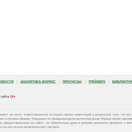
ОВОСТИ
АНАЛИТИКА ФОРЕКС
ПРОГНОЗЫ
ТРЕЙДЕРУ
БИБЛИОТЕ
а сайта
18+
Master» не несет ответственности за утрату ваших инвестиций в результате того, что 
афики и сигналы форекс. Операции на международном валютном рынке Форекс имеют высокий
е, предоставленные на сайте, не обязательно даны в режиме реального времени и могу
 на них нельзя полагаться при торговле.