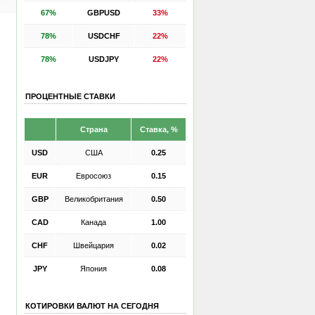
67%
GBPUSD
33%
78%
USDCHF
22%
78%
USDJPY
22%
ПРОЦЕНТНЫЕ СТАВКИ
Страна
Ставка, %
USD
США
0.25
EUR
Евросоюз
0.15
GBP
Великобритания
0.50
CAD
Канада
1.00
CHF
Швейцария
0.02
JPY
Япония
0.08
КОТИРОВКИ ВАЛЮТ НА СЕГОДНЯ