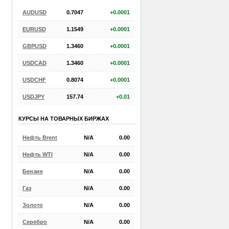
AUDUSD
0.7047
+0.0001
EURUSD
1.1549
+0.0001
GBPUSD
1.3460
+0.0001
USDCAD
1.3460
+0.0001
USDCHF
0.8074
+0.0001
USDJPY
157.74
+0.01
КУРСЫ НА ТОВАРНЫХ БИРЖАХ
Нефть Brent
N/A
0.00
Нефть WTI
N/A
0.00
Бензин
N/A
0.00
Газ
N/A
0.00
Золото
N/A
0.00
Серебро
N/A
0.00