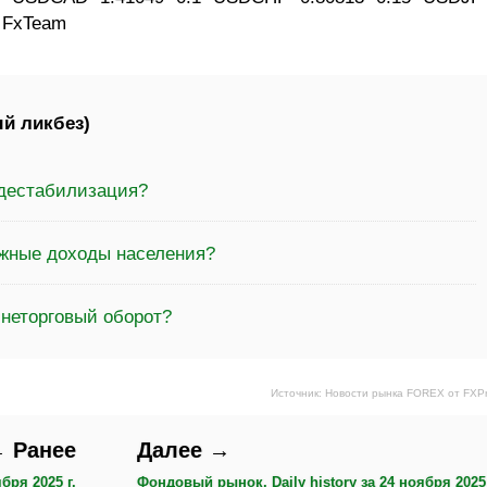
: FxTeam
й ликбез)
 дестабилизация?
ежные доходы населения?
шнеторговый оборот?
Источник: Новости рынка FOREX от FXP
 Ранее
Далее →
бря 2025 г.
Фондовый рынок, Daily history за 24 ноября 2025 