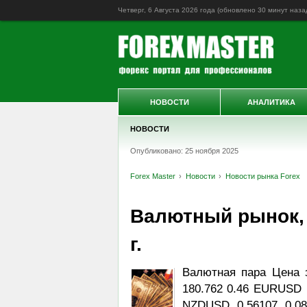
Четверг, 6 Августа 2026 года (обновлено
30 минут наза
НОВОСТИ
АНАЛИТИКА
НОВОСТИ
Опубликовано: 25 ноября 2025
Forex Master
Новости
Новости рынка Forex
Валютный рынок, D
г.
Валютная пара Цена 
180.762 0.46 EURUSD 
NZDUSD 0.56107 0.0