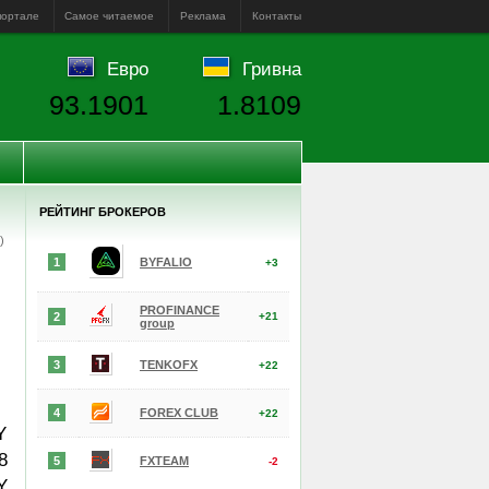
портале
Самое читаемое
Реклама
Контакты
Евро
Гривна
93.1901
1.8109
РЕЙТИНГ БРОКЕРОВ
е)
1
BYFALIO
+3
PROFINANCE
2
+21
group
3
TENKOFX
+22
4
FOREX CLUB
+22
Y
8
5
FXTEAM
-2
Y