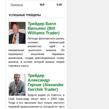
Пшеница
N/A
0.00
УСПЕШНЫЕ ТРЕЙДЕРЫ
Трейдер Билл
Вильямс (Bill
Williams Trader)
Легенда фьючерсного рынка,
человек, привнесший
множество идей в
направление рыночного анализа. Он
перевернул мышление биржевых
аналитиков, создав революционную схему
анализа, в основе которой лежала теория
торгового хаоса.
Трейдер
Александр
Герчик (Alexander
Gerchik Trader)
Будучи родом из Одессы, в
США Александр начал жить с 1993 года.
Тогда в его арсенале был только институт
пищевой промышленности, который он так и