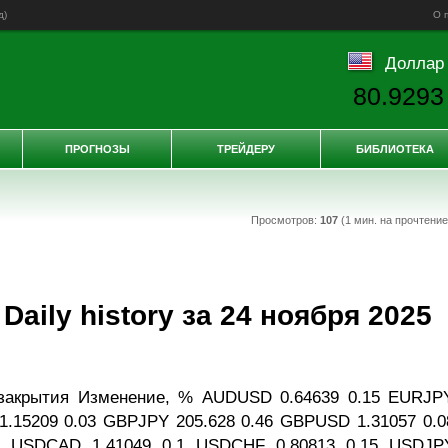
д
)
О 
Доллар
80.9293
ПРОГНОЗЫ
ТРЕЙДЕРУ
БИБЛИОТЕКА
Просмотров:
107
(1 мин. на прочтени
aily history за 24 ноября 2025
закрытия Изменение, % AUDUSD 0.64639 0.15 EURJP
1.15209 0.03 GBPJPY 205.628 0.46 GBPUSD 1.31057 0.0
8 USDCAD 1.41049 0.1 USDCHF 0.80813 0.15 USDJP