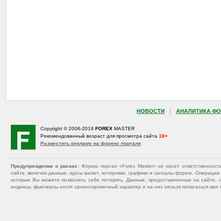
НОВОСТИ
АНАЛИТИКА ФО
Copyright © 2006-2019
FOREX
MASTER
Рекомендованный возраст для просмотра сайта
18+
Разместить рекламу на форекс портале
Предупреждение о рисках
: Форекс портал «Forex Master» не несет ответственнос
сайте, включая данные, курсы валют, котировки, графики и сигналы форекс. Операц
которые Вы можете позволить себе потерять. Данные, предоставленные на сайте, 
индексы, фьючерсы носят ориентировочный характер и на них нельзя полагаться при 