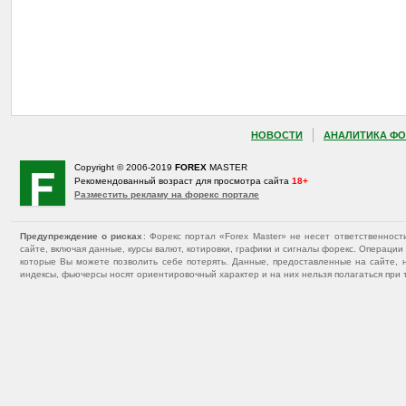
НОВОСТИ
АНАЛИТИКА ФО
Copyright © 2006-2019
FOREX
MASTER
Рекомендованный возраст для просмотра сайта
18+
Разместить рекламу на форекс портале
Предупреждение о рисках
: Форекс портал «Forex Master» не несет ответственнос
сайте, включая данные, курсы валют, котировки, графики и сигналы форекс. Операц
которые Вы можете позволить себе потерять. Данные, предоставленные на сайте, 
индексы, фьючерсы носят ориентировочный характер и на них нельзя полагаться при 