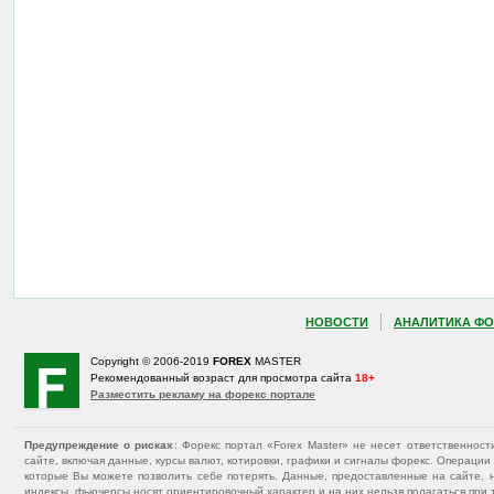
НОВОСТИ
АНАЛИТИКА ФО
Copyright © 2006-2019
FOREX
MASTER
Рекомендованный возраст для просмотра сайта
18+
Разместить рекламу на форекс портале
Предупреждение о рисках
: Форекс портал «Forex Master» не несет ответственнос
сайте, включая данные, курсы валют, котировки, графики и сигналы форекс. Операц
которые Вы можете позволить себе потерять. Данные, предоставленные на сайте, 
индексы, фьючерсы носят ориентировочный характер и на них нельзя полагаться при 