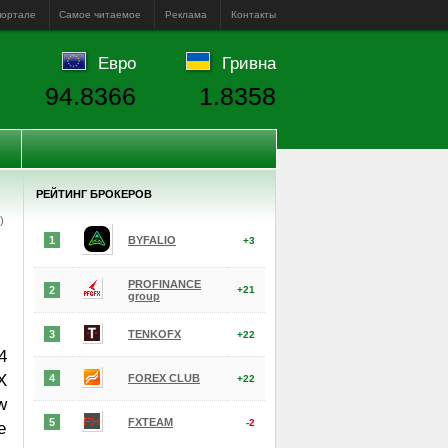
портале
Самое читаемое
Реклама
Контакты
Евро
Гривна
94.8366
1.8358
РЕЙТИНГ БРОКЕРОВ
е)
1
BYFALIO
+3
PROFINANCE
2
+21
group
3
TENKOFX
+22
4
X
4
FOREX CLUB
+22
w
5
FXTEAM
-2
e