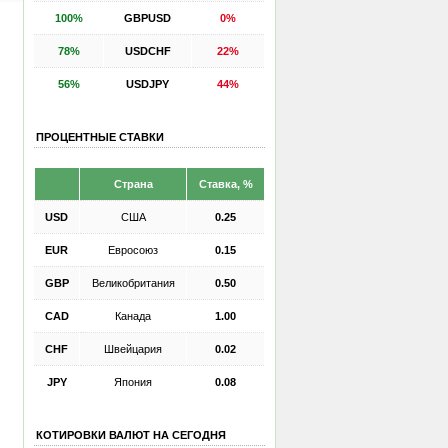
100%
GBPUSD
0%
78%
USDCHF
22%
56%
USDJPY
44%
ПРОЦЕНТНЫЕ СТАВКИ
Страна
Ставка, %
USD
США
0.25
EUR
Евросоюз
0.15
GBP
Великобритания
0.50
CAD
Канада
1.00
CHF
Швейцария
0.02
JPY
Япония
0.08
КОТИРОВКИ ВАЛЮТ НА СЕГОДНЯ