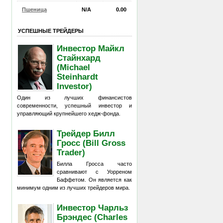
Пшеница
N/A
0.00
УСПЕШНЫЕ ТРЕЙДЕРЫ
Инвестор Майкл
Стайнхард
(Michael
Steinhardt
Investor)
Один из лучших финансистов
современности, успешный инвестор и
управляющий крупнейшего хедж-фонда.
Трейдер Билл
Гросс (Bill Gross
Trader)
Билла Гросса часто
сравнивают с Уорреном
Баффетом. Он является как
минимум одним из лучших трейдеров мира.
Инвестор Чарльз
Брэндес (Charles