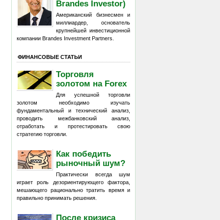
Brandes Investor)
Американский бизнесмен и
миллиардер, основатель
крупнейшей инвестиционной
компании Brandes Investment Partners.
ФИНАНСОВЫЕ СТАТЬИ
Торговля
золотом на Forex
Для успешной торговли
золотом необходимо изучать
фундаментальный и технический анализ,
проводить межбанковский анализ,
отработать и протестировать свою
стратегию торговли.
Как победить
рыночный шум?
Практически всегда шум
играет роль дезориентирующего фактора,
мешающего рационально тратить время и
правильно принимать решения.
После кризиса