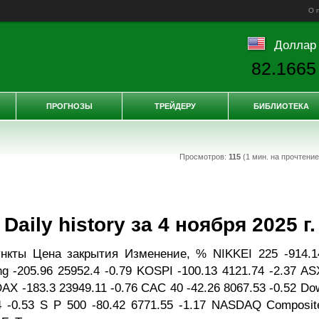
О 
Доллар
82.1665
ПРОГНОЗЫ
ТРЕЙДЕРУ
БИБЛИОТЕКА
Просмотров:
115
(1 мин. на прочтени
ily history за 4 ноября 2025 г.
нкты Цена закрытия Изменение, % NIKKEI 225 -914.1
g -205.96 25952.4 -0.79 KOSPI -100.13 4121.74 -2.37 AS
 DAX -183.3 23949.11 -0.76 CAC 40 -42.26 8067.53 -0.52 Do
4 -0.53 S P 500 -80.42 6771.55 -1.17 NASDAQ Composit